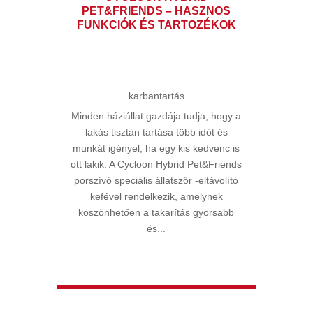
PET&FRIENDS – HASZNOS
FUNKCIÓK ÉS TARTOZÉKOK
karbantartás
Minden háziállat gazdája tudja, hogy a
lakás tisztán tartása több időt és
munkát igényel, ha egy kis kedvenc is
ott lakik. A Cycloon Hybrid Pet&Friends
porszívó speciális állatszőr -eltávolító
kefével rendelkezik, amelynek
köszönhetően a takarítás gyorsabb
és...