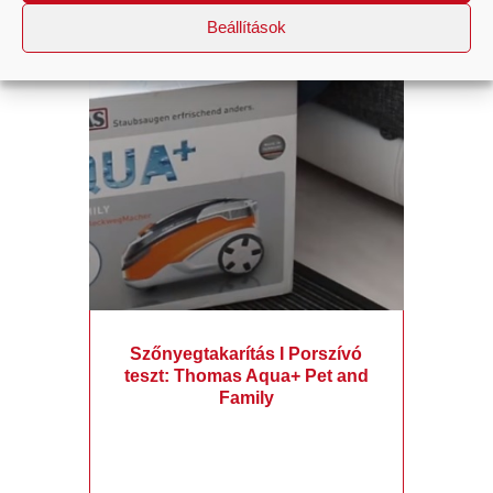
Beállítások
A tartalom megtekintéséhez fogadja el a
Non Necessary
sütiket.
Szőnyegtakarítás I Porszívó
teszt: Thomas Aqua+ Pet and
Family