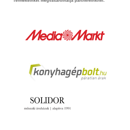
Termékeinket megvásárolhatja partnereinknél: