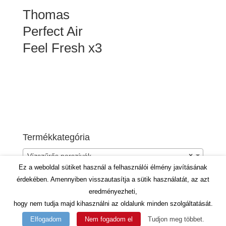
Thomas
Perfect Air
Feel Fresh x3
Termékkategória
Vízszűrős porszívók
×
Ez a weboldal sütiket használ a felhasználói élmény javításának
érdekében. Amennyiben visszautasítja a sütik használatát, az azt
eredményezheti,
hogy nem tudja majd kihasználni az oldalunk minden szolgáltatását.
Elfogadom
Nem fogadom el
Tudjon meg többet.
designed by
Dirty Dot