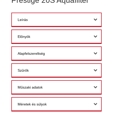
Prestige 20S Aquafilter
Leírás
Előnyök
Alapfelszereltség
Szűrők
Műszaki adatok
Méretek és súlyok