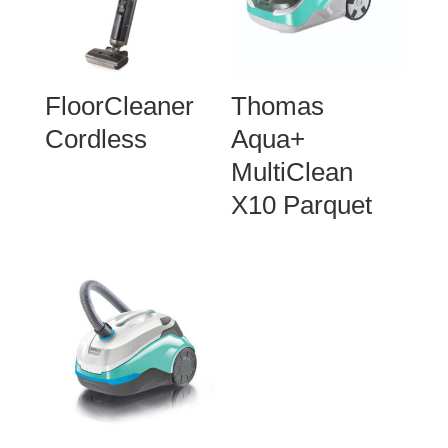
FloorCleaner
Thomas
Cordless
Aqua+
MultiClean
X10 Parquet