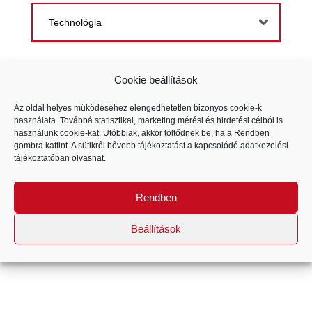
Technológia
Cookie beállítások
Az oldal helyes működéséhez elengedhetetlen bizonyos cookie-k
Elérhető az Euronics áruházakban és
használata. Továbbá statisztikai, marketing mérési és hirdetési célból is
webáruházban.
használunk cookie-kat. Utóbbiak, akkor töltődnek be, ha a Rendben
gombra kattint. A sütikről bővebb tájékoztatást a kapcsolódó
adatkezelési
tájékoztatóban
olvashat.
Rendben
Beállítások