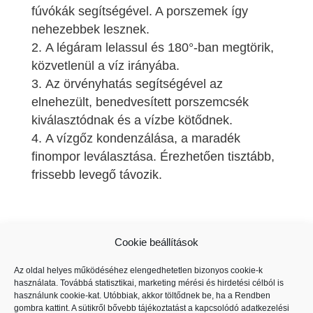
fúvókák segítségével. A porszemek így
nehezebbek lesznek.
A légáram lelassul és 180°-ban megtörik,
közvetlenül a víz irányába.
Az örvényhatás segítségével az
elnehezült, benedvesített porszemcsék
kiválasztódnak és a vízbe kötődnek.
A vízgőz kondenzálása, a maradék
finompor leválasztása. Érezhetően tisztább,
frissebb levegő távozik.
Cookie beállítások
Az oldal helyes működéséhez elengedhetetlen bizonyos cookie-k
használata. Továbbá statisztikai, marketing mérési és hirdetési célból is
Porszívó állattartók számára
használunk cookie-kat. Utóbbiak, akkor töltődnek be, ha a Rendben
gombra kattint. A sütikről bővebb tájékoztatást a kapcsolódó
adatkezelési