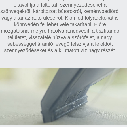
eltávolítja a foltokat, szennyeződéseket a
szőnyegekről, kárpitozott bútorokról, keménypadlóról
vagy akár az autó üléseiről. Kiömlött folyadékokat is
könnyedén fel lehet vele takarítani. Előre
mozgatásnál mélyre hatolva átnedvesíti a tisztítandó
felületet, visszafelé húzva a szórófejet, a nagy
sebességgel áramló levegő felszívja a feloldott
szennyeződéseket és a kijuttatott víz nagy részét.
Videólejátszó