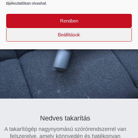
Az állatszőrök alapos és hatékony eltávolítása a
tájékoztatóban
olvashat.
szőnyegekből, kárpitozott bútorokról a speciális
állatszőr-eltávolító kárpitkefe segítségével.
Rendben
Beállítások
Videólejátszó
Nedves takarítás
A takarítógép nagynyomású szórórendszerrel van
felszerelve, amely könnyedén és hatékonyan