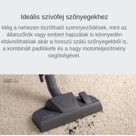
Ideális szívófej szőnyegekhez
Még a nehezen tisztítható szennyeződések, mint az
állatszőrök vagy emberi hajszálak is könnyedén
eltávolíthatóak akár a hosszú szálú szőnyegekből is,
a kombinált padlókefe és a nagy motorteljesítmény
segítségével.
Videólejátszó