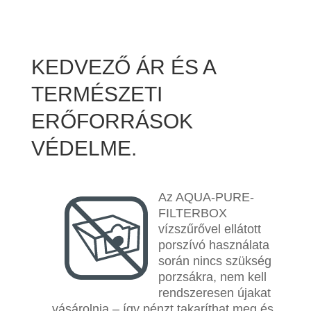
KEDVEZŐ ÁR ÉS A
TERMÉSZETI
ERŐFORRÁSOK
VÉDELME.
Az AQUA-PURE-
FILTERBOX
vízszűrővel ellátott
porszívó használata
során nincs szükség
porzsákra, nem kell
rendszeresen újakat
vásárolnia – így pénzt takaríthat meg és