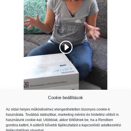
Cookie beállítások
Az oldal helyes működéséhez elengedhetetlen bizonyos cookie-k
használata. Továbbá statisztikai, marketing mérési és hirdetési célból is
használunk cookie-kat. Utóbbiak, akkor töltődnek be, ha a Rendben
A tartalom megtekintéséhez fogadja el a
gombra kattint. A sütikről bővebb tájékoztatást a kapcsolódó
adatkezelési
Non Necessary
sütiket.
tájékoztatóban
olvashat.