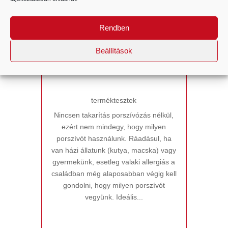
Rendben
Szőnyegtakarítás I Porszívó
teszt: Thomas Aqua+ Pet and
Family
Beállítások
terméktesztek
Nincsen takarítás porszívózás nélkül,
ezért nem mindegy, hogy milyen
porszívót használunk. Ráadásul, ha
van házi állatunk (kutya, macska) vagy
gyermekünk, esetleg valaki allergiás a
családban még alaposabban végig kell
gondolni, hogy milyen porszívót
vegyünk. Ideális...