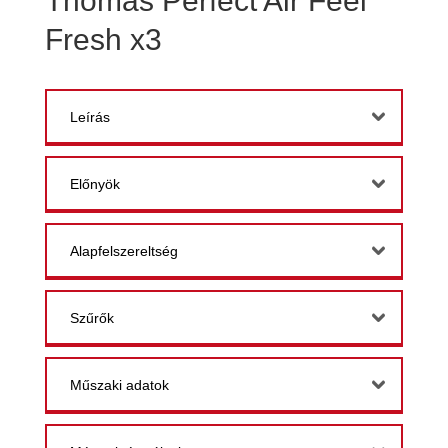
Thomas Perfect Air Feel
Fresh x3
Leírás
Előnyök
Alapfelszereltség
Szűrők
Műszaki adatok