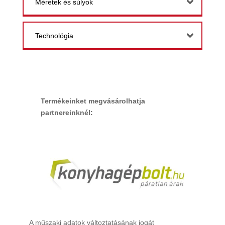
Méretek és súlyok
Technológia
Termékeinket megvásárolhatja
partnereinknél:
A műszaki adatok változtatásának jogát