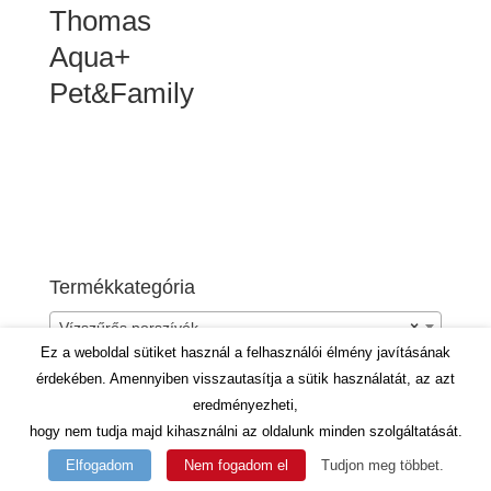
Thomas
Aqua+
Pet&Family
Termékkategória
Vízszűrős porszívók
×
Ez a weboldal sütiket használ a felhasználói élmény javításának
érdekében. Amennyiben visszautasítja a sütik használatát, az azt
eredményezheti,
hogy nem tudja majd kihasználni az oldalunk minden szolgáltatását.
Elfogadom
Nem fogadom el
Tudjon meg többet.
designed by
Dirty Dot