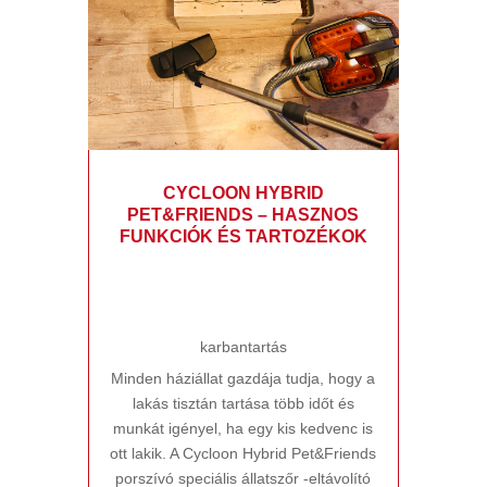
CYCLOON HYBRID
PET&FRIENDS – HASZNOS
FUNKCIÓK ÉS TARTOZÉKOK
karbantartás
Minden háziállat gazdája tudja, hogy a
lakás tisztán tartása több időt és
munkát igényel, ha egy kis kedvenc is
ott lakik. A Cycloon Hybrid Pet&Friends
porszívó speciális állatszőr -eltávolító