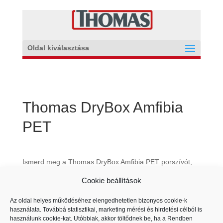
Oldal kiválasztása
Thomas DryBox Amfibia
PET
Ismerd meg a Thomas DryBox Amfibia PET porszívót,
amely családosoknak, allergiában szenvedőknek vagy
Cookie beállítások
kisállattartóknak lett kifejlesztve. A készülék mindent tud
ami a tiszta lakáshoz kell: használható porzsákkal,
Az oldal helyes működéséhez elengedhetetlen bizonyos cookie-k
portartállyal és vízszűrővel is, ezen felül pedig egy
használata. Továbbá statisztikai, marketing mérési és hirdetési célból is
használunk cookie-kat. Utóbbiak, akkor töltődnek be, ha a Rendben
igazán hatákony takarítógép is!