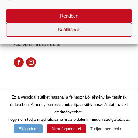
TOVÁBBI INFORMÁCIÓK
Rendben
Beállítások
Impresszum
Adatvédelmi tájékoztató
Ez a weboldal sütiket használ a felhasználói élmény javításának
érdekében. Amennyiben visszautasítja a sütik használatát, az azt
eredményezheti,
designed by
Dirty Dot
hogy nem tudja majd kihasználni az oldalunk minden szolgáltatását.
Elfogadom
Nem fogadom el
Tudjon meg többet.