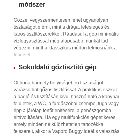
módszer
Gőzzel vegyszermentesen lehet ugyanolyan
tisztaságot elérni, mint a drága, felesleges és
káros tisztítószerekkel. Ráadásul a gép minimális
vízfogyasztással még alaposabb munkát tud
végezni, mintha klasszikus módon felmosnánk a
felületet.
Sokoldalú gőztisztító gép
Otthona bármely helyiségében tisztaságot
varázsolhat gőzös tisztítással. A praktikus eszköz
a padló és tisztításán kívül használható a konyhai
felületek, a WC, a fürdőszobai csempe, fuga vagy
épp a járólap fertőtlenítésére, a penészgomba
eltávolítására. Ha egy multifunkciós gépet keres,
amely minden nélkülözhetetlen tartozékkal
felszerelt, akkor a Vaporo Buggy ideális választás.