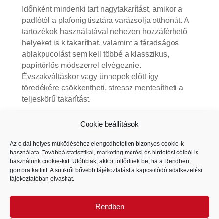
Időnként mindenki tart nagytakarítást, amikor a
padlótól a plafonig tisztára varázsolja otthonát. A
tartozékok használatával nehezen hozzáférhető
helyeket is kitakaríthat, valamint a fáradságos
ablakpucolást sem kell többé a klasszikus,
papírtörlős módszerrel elvégeznie.
Évszakváltáskor vagy ünnepek előtt így
töredékére csökkentheti, stressz mentesítheti a
teljeskörű takarítást.
Cookie beállítások
Az oldal helyes működéséhez elengedhetetlen bizonyos cookie-k
használata. Továbbá statisztikai, marketing mérési és hirdetési célból is
használunk cookie-kat. Utóbbiak, akkor töltődnek be, ha a Rendben
gombra kattint. A sütikről bővebb tájékoztatást a kapcsolódó
adatkezelési
tájékoztatóban
olvashat.
Rendben
Thomas Vaporo Buggy