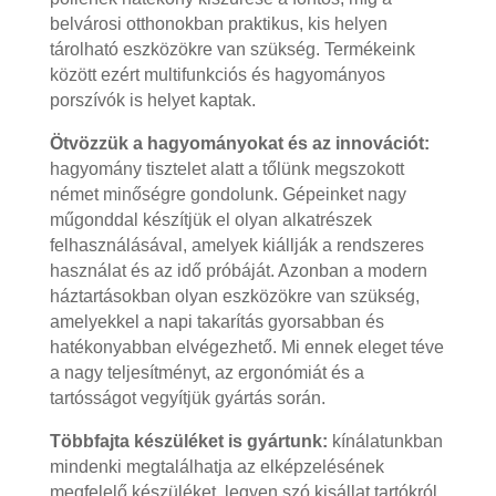
belvárosi otthonokban praktikus, kis helyen
tárolható eszközökre van szükség. Termékeink
között ezért multifunkciós és hagyományos
porszívók is helyet kaptak.
Ötvözzük a hagyományokat és az innovációt:
hagyomány tisztelet alatt a tőlünk megszokott
német minőségre gondolunk. Gépeinket nagy
műgonddal készítjük el olyan alkatrészek
felhasználásával, amelyek kiállják a rendszeres
használat és az idő próbáját. Azonban a modern
háztartásokban olyan eszközökre van szükség,
amelyekkel a napi takarítás gyorsabban és
hatékonyabban elvégezhető. Mi ennek eleget téve
a nagy teljesítményt, az ergonómiát és a
tartósságot vegyítjük gyártás során.
Többfajta készüléket is gyártunk:
kínálatunkban
mindenki megtalálhatja az elképzelésének
megfelelő készüléket, legyen szó kisállat tartókról