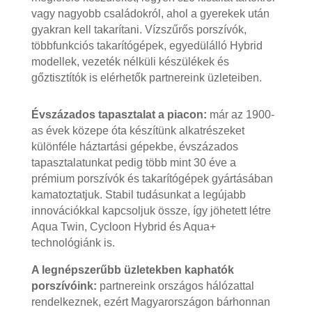
vagy nagyobb családokról, ahol a gyerekek után
gyakran kell takarítani. Vízszűrős porszívók,
többfunkciós takarítógépek, egyedülálló Hybrid
modellek, vezeték nélküli készülékek és
gőztisztítók is elérhetők partnereink üzleteiben.
Évszázados tapasztalat a piacon:
már az 1900-
as évek közepe óta készítünk alkatrészeket
különféle háztartási gépekbe, évszázados
tapasztalatunkat pedig több mint 30 éve a
prémium porszívók és takarítógépek gyártásában
kamatoztatjuk. Stabil tudásunkat a legújabb
innovációkkal kapcsoljuk össze, így jöhetett létre
Aqua Twin, Cycloon Hybrid és Aqua+
technológiánk is.
A legnépszerűbb üzletekben kaphatók
porszívóink:
partnereink országos hálózattal
rendelkeznek, ezért Magyarországon bárhonnan