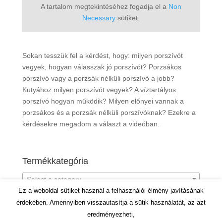
A tartalom megtekintéséhez fogadja el a
Non
Necessary
sütiket.
Sokan tesszük fel a kérdést, hogy: milyen porszívót
vegyek, hogyan válasszak jó porszívót? Porzsákos
porszívó vagy a porzsák nélküli porszívó a jobb?
Kutyához milyen porszívót vegyek? A víztartályos
porszívó hogyan működik? Milyen előnyei vannak a
porzsákos és a porzsák nélküli porszívóknak? Ezekre a
kérdésekre megadom a választ a videóban.
Termékkategória
Select a category
Ez a weboldal sütiket használ a felhasználói élmény javításának
érdekében. Amennyiben visszautasítja a sütik használatát, az azt
eredményezheti,