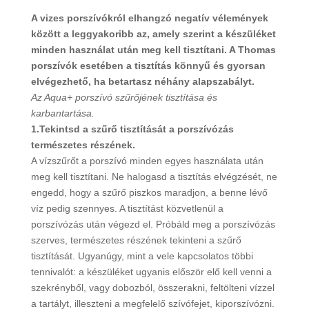
A vizes porszívókról elhangzó negatív vélemények
között a leggyakoribb az, amely szerint a készüléket
minden használat után meg kell tisztítani. A Thomas
porszívók esetében a tisztítás könnyű és gyorsan
elvégezhető, ha betartasz néhány alapszabályt.
Az Aqua+ porszívó szűrőjének tisztítása és
karbantartása.
1.Tekintsd a szűrő tisztítását a porszívózás
természetes részének.
A vízszűrőt a porszívó minden egyes használata után
meg kell tisztítani. Ne halogasd a tisztítás elvégzését, ne
engedd, hogy a szűrő piszkos maradjon, a benne lévő
víz pedig szennyes. A tisztítást közvetlenül a
porszívózás után végezd el. Próbáld meg a porszívózás
szerves, természetes részének tekinteni a szűrő
tisztítását. Ugyanúgy, mint a vele kapcsolatos többi
tennivalót: a készüléket ugyanis először elő kell venni a
szekrényből, vagy dobozból, összerakni, feltölteni vízzel
a tartályt, illeszteni a megfelelő szívófejet, kiporszívózni.