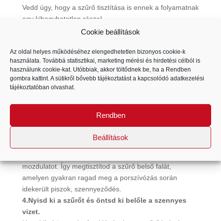
Vedd úgy, hogy a szűrő tisztítása is ennek a folyamatnak
egy kihagyhatatlan része!
2.Mielőtt kinyitod a szűrőt, töltsd fel vízzel!
Cookie beállítások
A porszívózás befejezése után először húzd ki a kábelt a
Az oldal helyes működéséhez elengedhetetlen bizonyos cookie-k
konnektorból. Vedd ki a vízszűrőt a készülékből, de ne
használata. Továbbá statisztikai, marketing mérési és hirdetési célból is
nyisd ki (kivéve, ha kíváncsi vagy rá, mennyi piszok
használunk cookie-kat. Utóbbiak, akkor töltődnek be, ha a Rendben
maradt benne
de ebben az esetben is csak pár
gombra kattint. A sütikről bővebb tájékoztatást a kapcsolódó
adatkezelési
másodpercig tartsd nyitva), a nyíláson keresztül tölts
tájékoztatóban
olvashat.
bele csapvizet. Ezzel a művelettel megtisztíthatod a
fedél belső szélét is.
Rendben
3.Végezz néhány körkörös mozdulatot a becsukott
szűrővel.
Beállítások
Fogd meg mindkét kezeddel a vízzel töltött, becsukott
szűrőt, és végezz vele néhány finom, körkörös
mozdulatot. Így megtisztítod a szűrő belső falát,
amelyen gyakran ragad meg a porszívózás során
idekerült piszok, szennyeződés.
4.Nyisd ki a szűrőt és öntsd ki belőle a szennyes
vizet.