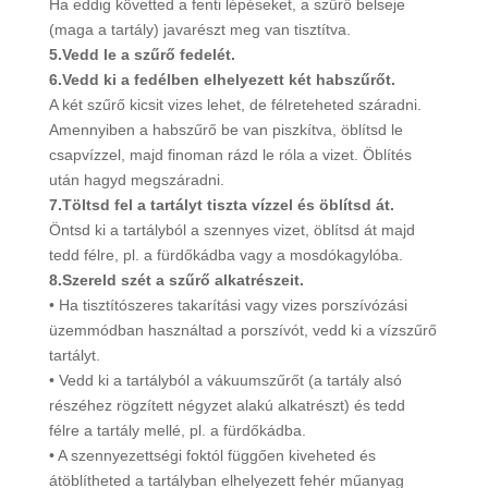
Ha eddig követted a fenti lépéseket, a szűrő belseje
(maga a tartály) javarészt meg van tisztítva.
5.Vedd le a szűrő fedelét.
6.Vedd ki a fedélben elhelyezett két habszűrőt.
A két szűrő kicsit vizes lehet, de félreteheted száradni.
Amennyiben a habszűrő be van piszkítva, öblítsd le
csapvízzel, majd finoman rázd le róla a vizet. Öblítés
után hagyd megszáradni.
7.Töltsd fel a tartályt tiszta vízzel és öblítsd át.
Öntsd ki a tartályból a szennyes vizet, öblítsd át majd
tedd félre, pl. a fürdőkádba vagy a mosdókagylóba.
8.Szereld szét a szűrő alkatrészeit.
• Ha tisztítószeres takarítási vagy vizes porszívózási
üzemmódban használtad a porszívót, vedd ki a vízszűrő
tartályt.
• Vedd ki a tartályból a vákuumszűrőt (a tartály alsó
részéhez rögzített négyzet alakú alkatrészt) és tedd
félre a tartály mellé, pl. a fürdőkádba.
• A szennyezettségi foktól függően kiveheted és
átöblítheted a tartályban elhelyezett fehér műanyag