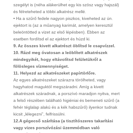
szegélyt is (néha alákerülhet egy kis szösz vagy hajszál)
és félreteheted a többi alkatrész mellé.
• Ha a szűrő fedele nagyon piszkos, kiveheted az ún.
ejektort is (az a műanyag karimát, amelyen keresztül
beleöntötted a vizet az első lépésben). Ebben az
esetben fordítsd el az ejektort és húzd ki.
9. Az összes kivett alkatrészt öblítsd le csapvízzel.
10. Rázd meg óvatosan a leöblített alkatrészek
mindegyikét, hogy eltávolítsd felületükről a
fölösleges vízmennyiséget.
11. Helyezd az alkatrészeket papírtörlőre.
Az egyes alkatrészeket szárazra törölheted, vagy
hagyhatod maguktól megszáradni. Amíg a kivett
alkatrészek száradnak, a porszívó maradjon nyitva, mert
a felső részében található higiéniai és bemeneti szűrő (a
fehér téglalap alakú és a kék habszűrő) ilyenkor tudnak
kicsit „lélegezni”, felfrissülni.
12.A gégecső szárítása (a tisztítószeres takarítási
vagy vizes porszívózási üzemmódban való