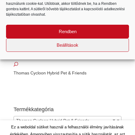
használunk cookie-kat. Utóbbiak, akkor töltődnek be, ha a Rendben
gombra kattint. A sütikről bővebb tájékoztatást a kapcsolódó
adatkezelési
tájékoztatóban
olvashat.
Rendben
Beállítások
Thomas Cycloon Hybrid Pet & Friends
Termékkategória
Thomas Cycloon Hybrid Pet & Friends
×
Ez a weboldal sütiket használ a felhasználói élmény javításának
érdekében. Amennyiben visszautasítja a sütik használatát, az azt