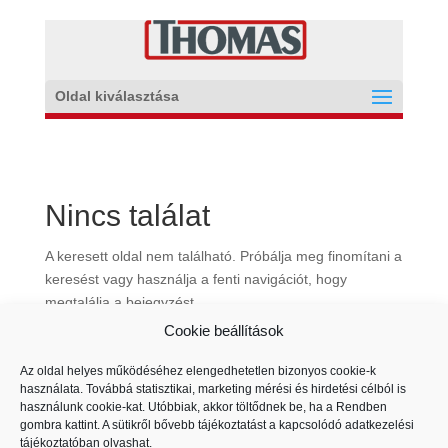
Oldal kiválasztása
Nincs találat
A keresett oldal nem található. Próbálja meg finomítani a
keresést vagy használja a fenti navigációt, hogy
megtalálja a bejegyzést.
Termékkategória
Cookie beállítások
Select a category
Az oldal helyes működéséhez elengedhetetlen bizonyos cookie-k
használata. Továbbá statisztikai, marketing mérési és hirdetési célból is
használunk cookie-kat. Utóbbiak, akkor töltődnek be, ha a Rendben
gombra kattint. A sütikről bővebb tájékoztatást a kapcsolódó
adatkezelési
tájékoztatóban
olvashat.